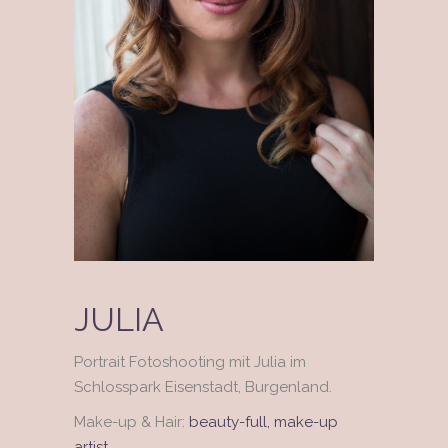
JULIA
Portrait Fotoshooting mit Julia im
Schlosspark Eisenstadt, Burgenland.
Make-up & Hair:
beauty-full, make-up
artist